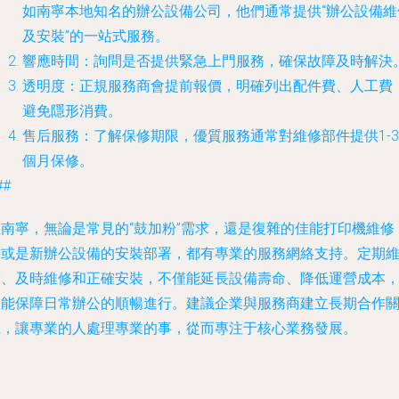
如南寧本地知名的辦公設備公司，他們通常提供“辦公設備維
及安裝”的一站式服務。
響應時間
：詢問是否提供緊急上門服務，確保故障及時解決
透明度
：正規服務商會提前報價，明確列出配件費、人工費
避免隱形消費。
售后服務
：了解保修期限，優質服務通常對維修部件提供1-3
個月保修。
##
在南寧，無論是常見的“鼓加粉”需求，還是復雜的佳能打印機維修
亦或是新辦公設備的安裝部署，都有專業的服務網絡支持。定期
護、及時維修和正確安裝，不僅能延長設備壽命、降低運營成本
更能保障日常辦公的順暢進行。建議企業與服務商建立長期合作
系，讓專業的人處理專業的事，從而專注于核心業務發展。