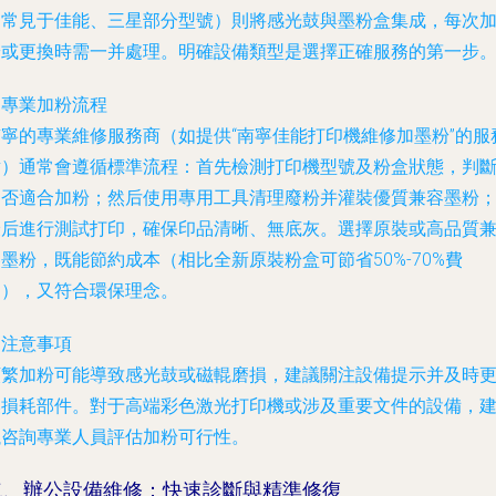
（常見于佳能、三星部分型號）則將感光鼓與墨粉盒集成，每次
粉或更換時需一并處理。明確設備類型是選擇正確服務的第一步
. 專業加粉流程
南寧的專業維修服務商（如提供“南寧佳能打印機維修加墨粉”的服
點）通常會遵循標準流程：首先檢測打印機型號及粉盒狀態，判
是否適合加粉；然后使用專用工具清理廢粉并灌裝優質兼容墨粉
最后進行測試打印，確保印品清晰、無底灰。選擇原裝或高品質
墨粉，既能節約成本（相比全新原裝粉盒可節省50%-70%費
用），又符合環保理念。
. 注意事項
頻繁加粉可能導致感光鼓或磁輥磨損，建議關注設備提示并及時
換損耗部件。對于高端彩色激光打印機或涉及重要文件的設備，
議咨詢專業人員評估加粉可行性。
二、辦公設備維修：快速診斷與精準修復