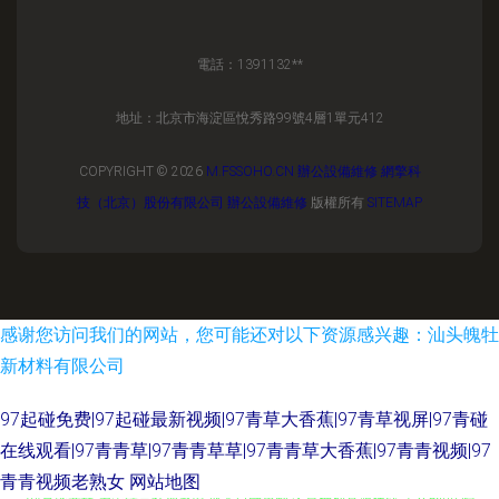
電話：1391132**
地址：北京市海淀區悅秀路99號4層1單元412
COPYRIGHT © 2026
M.FSSOHO.CN
辦公設備維修
網擎科
技（北京）股份有限公司
辦公設備維修
版權所有
SITEMAP
感谢您访问我们的网站，您可能还对以下资源感兴趣：汕头魄牡
新材料有限公司
97起碰免费|97起碰最新视频|97青草大香蕉|97青草视屏|97青碰
在线观看|97青青草|97青青草草|97青青草大香蕉|97青青视频|97
青青视频老熟女
网站地图
AV音影先锋 另类综合欧洲激情 成人日韩色图 久草福利资源在线 美女的bb 婷