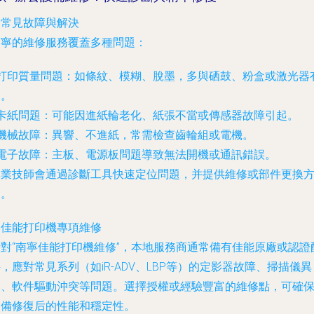
. 常見故障與解決
南寧的維修服務覆蓋多種問題：
打印質量問題
：如條紋、模糊、脫墨，多與硒鼓、粉盒或激光器
關。
卡紙問題
：可能因進紙輪老化、紙張不當或傳感器故障引起。
機械故障
：異響、不進紙，常需檢查齒輪組或電機。
電子故障
：主板、電源板問題導致無法開機或通訊錯誤。
專業技師會通過診斷工具快速定位問題，并提供維修或部件更換
案。
. 佳能打印機專項維修
針對“南寧佳能打印機維修”，本地服務商通常備有佳能原廠或認證
，應對常見系列（如iR-ADV、LBP等）的定影器故障、掃描儀異
常、軟件驅動沖突等問題。選擇授權或經驗豐富的維修點，可確
設備修復后的性能和穩定性。