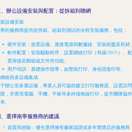
三、辦公設備安裝與配置：從拆箱到聯網
. 新設備安裝
南寧的服務商提供從拆箱、組裝到測試的全程安裝服務，包括：
硬件安裝：放置設備、連接電源與數據線、安裝紙盤及耗材
軟件配置：安裝驅動程序、設置網絡打印（有線/Wi-Fi）、
置掃描至郵箱或文件夾功能。
用戶培訓：基礎操作指導，如雙面打印、身份證復印等。
. 網絡與多設備集成
對于辦公室多臺設備，專業人員可協助建立打印服務器、設置訪
權限，并實現電腦、手機、平板等多終端無線打印，提升團隊協
效率。
四、選擇南寧服務商的建議
資質與經驗
：優先選擇擁有廠家認證或多年實體店的服務商